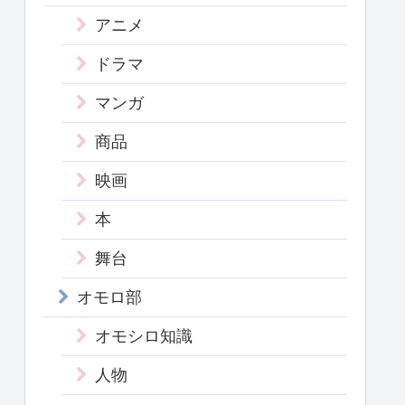
アニメ
ドラマ
マンガ
商品
映画
本
舞台
オモロ部
オモシロ知識
人物