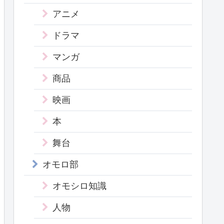
アニメ
ドラマ
マンガ
商品
映画
本
舞台
オモロ部
オモシロ知識
人物