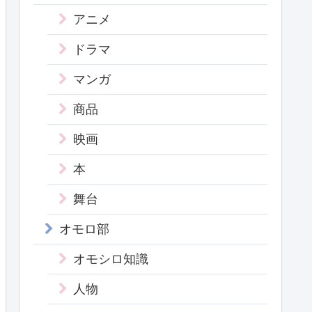
アニメ
ドラマ
マンガ
商品
映画
本
舞台
オモロ部
オモシロ知識
人物