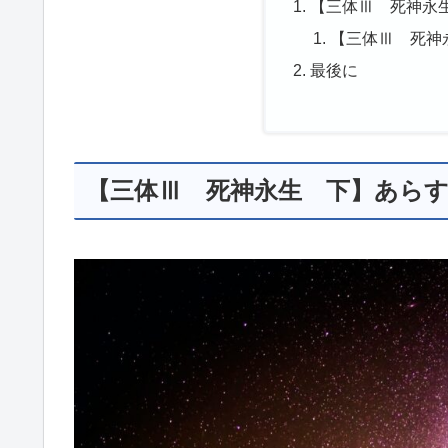
【三体Ⅲ 死神永
【三体Ⅲ 死神
最後に
【三体Ⅲ 死神永生 下】あら