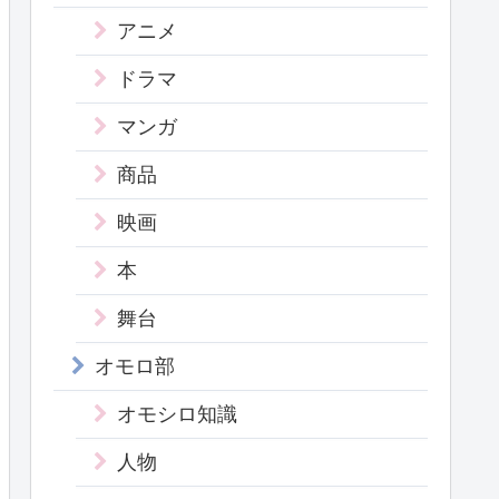
アニメ
ドラマ
マンガ
商品
映画
本
舞台
オモロ部
オモシロ知識
人物