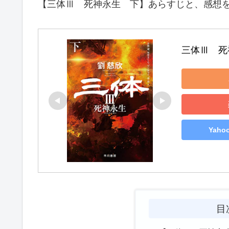
【三体Ⅲ 死神永生 下】あらすじと、感想
三体Ⅲ　死
Yah
目