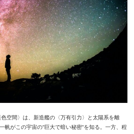
藍色空間〉は、新造艦の〈万有引力〉と太陽系を離
一帆がこの宇宙の”巨大で暗い秘密”を知る。一方、程