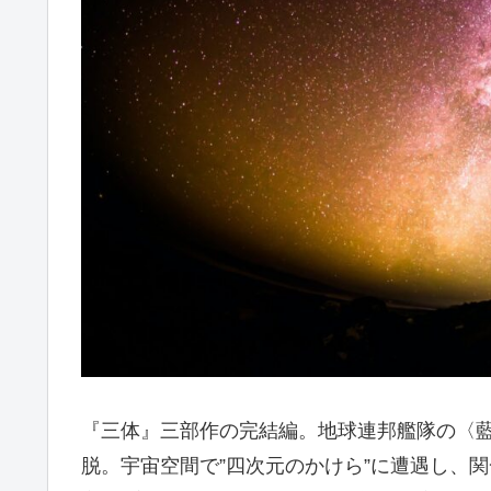
『三体』三部作の完結編。地球連邦艦隊の〈
脱。宇宙空間で”四次元のかけら”に遭遇し、関