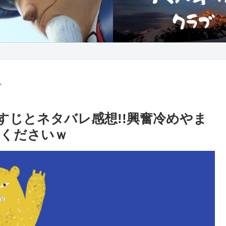
す
すじとネタバレ感想!!興奮冷めやま
てくださいｗ