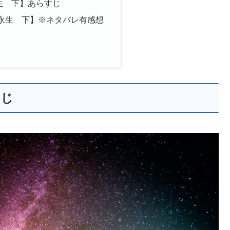
生 下】あらすじ
永生 下】※ネタバレ有感想
すじ