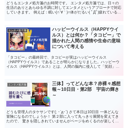
どうもエンタメ処方箋のお時間です。 エンタメ処方箋では、日々の
生活のありとあらゆる不調に対してエンタメというアプローチで対応
していきます。 例えば：眠い(∩´∀｀)∩体がだるい( ﾟДﾟ)疲れている(
;∀;)元気が出ない( 一一)友達や恋...
ハッピーウイルス（HAPPYウイ
エンタメ処方箋
ルス）とは何か？「タコピー」で
描かれた人間の感情や生命の意味
について考える
「タコピー」の最終回で、タコピーが実はハッピーウイルス
（HAPPYウイルス）であることが明らかになりました。ハッピーウ
イルス（HAPPYウイルス）とは、人間の脳内に侵入して「笑顔」、
「幸福」、「愛」という感情を強制的に引き出すウイルスです。...
三体】ってどんな本？赤裸々感想
エンタメ処方箋
報～10日目・第2部 宇宙の輝き
～
どうも管理人のタケサンです(; ･`д･´) さて本日は10日目 一体どんな
冒険になるのでしょうか！ 第２部に入って丸っきり展開を変えてき
たので、 驚きを隠しきれていませんがページをめくるのが楽しくて
しょうがありません！ では・・・ 続きを...