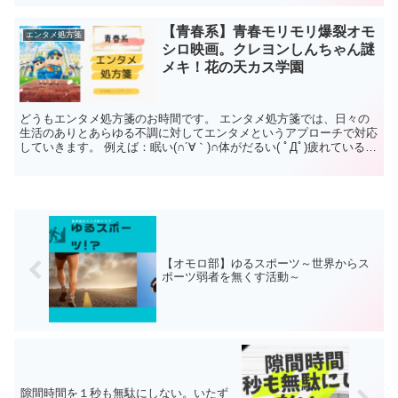
【青春系】青春モリモリ爆裂オモ
エンタメ処方箋
シロ映画。クレヨンしんちゃん謎
メキ！花の天カス学園
どうもエンタメ処方箋のお時間です。 エンタメ処方箋では、日々の
生活のありとあらゆる不調に対してエンタメというアプローチで対応
していきます。 例えば：眠い(∩´∀｀)∩体がだるい( ﾟДﾟ)疲れている(
;∀;)元気が出ない( 一一)友達や恋...
【オモロ部】ゆるスポーツ～世界からス
ポーツ弱者を無くす活動～
隙間時間を１秒も無駄にしない。いたず