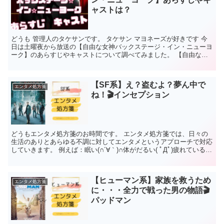
ャストは？
どうも 管理人のタケサンです。 タケサン マヨネーズが好きです 今
日は土曜夜から放送の【自由な女神バックステージ・イン・ニューヨ
ーク】のあらすじやキャストについて調べてみました。 【自由な女
神バックステージ・イン・ニューヨーク】あらすじ 地...
【SF系】え？盗むよ？夢ん中で
エンタメ処方箋
ね！🎬インセプション
どうもエンタメ処方箋のお時間です。 エンタメ処方箋では、日々の
生活のありとあらゆる不調に対してエンタメというアプローチで対応
していきます。 例えば：眠い(∩´∀｀)∩体がだるい( ﾟДﾟ)疲れている(
;∀;)元気が出ない( 一一)友達や恋...
【ヒューマン系】家族を救うため
エンタメ処方箋
に・・・全力で戦った男の物語🎬
パッドマン