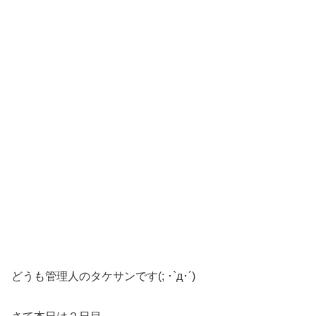
どうも管理人のタケサンです(; ･`д･´)