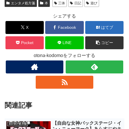
エンタメ処方箋
本
三体
日記
遊び
シェアする
X
Facebook
はてブ
Pocket
LINE
コピー
otona-kodomoをフォローする
関連記事
【自由な女神バックステージ・イ
エンタメ処方箋
ン・ニューヨーク】あらすじやキ