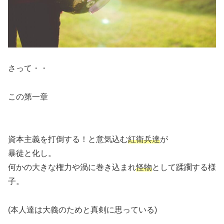
さって・・
この第一章
資本主義を打倒する！と意気込む
紅衛兵達
が
暴徒と化し。
何かの大きな権力や渦に巻き込まれ
怪物
として蹂躙する様
子。
(本人達は大義のためと真剣に思っている)