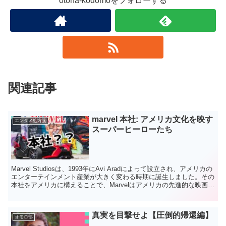
otona-kodomoをフォローする
関連記事
marvel 本社: アメリカ文化を映す
エンタメ処方箋
スーパーヒーローたち
Marvel Studiosは、1993年にAvi Aradによって設立され、アメリカの
エンターテインメント産業が大きく変わる時期に誕生しました。その
本社をアメリカに構えることで、Marvelはアメリカの先進的な映画技
術や文化的影響力を最大...
真実を目撃せよ【圧倒的帰還編】
オモロ部