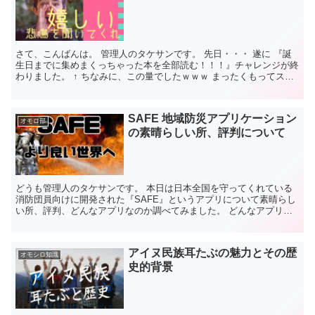
さて、こんばんは。 管理人のタケサンです。 先日・・・ 遂に 『誕
生日までに集めまくっちゃった本を全部読む！！！』チャレンジが終
わりました。 ↑ ちなみに、この量でしたｗｗｗ まったくもってスゴ
イ量で、 ５か月前チャレンジ当初に、なめてかか...
SAFE 地域防災アプリケーション
オモロ部
の素晴らしい所、評判について
どうも管理人のタケサンです。 本日は日本全国を守ってくれている
消防団員向けに開発された『SAFE』というアプリについて素晴らし
い所、評判、どんなアプリなのか調べてみました。 どんなアプリ？
SAFE(セーフ)とは消防団のための防災アシスト...
アイヌ民族耳たぶの魅力とその歴
オモシロ知識
史的背景