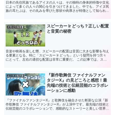
日本の先住民族であるアイヌの人々は、その独特の身体的特徴や文化
によって多くの人々の関心を引きつけてきました。中でも、アイヌ民
族の耳たぶは、その丸みを帯びた形状や肉厚さが特徴として知られ、
多くの人々に美的価値があると認識されています。 この記...
スピーカー lr どっち？正しい配置
オモシロ知識
と音質の秘密
音楽や映画を楽しむ際、スピーカーの配置は音質に大きな影響を与え
る要素となる。特に「スピーカー lr どっち」という疑問を持つ方々
にとって、左右の適切な配置は非常に重要だ。 この記事では、スピ
ーカーの左右配置が音質にどのような影響を及ぼすのか...
『新作歌舞伎 ファイナルファン
エンタメ処方箋
タジーX』の見どころと感想！最
先端の技術と伝統芸能のコラボレ
ーションに感動
『ファイナルファンタジーX』と歌舞伎を融合させた斬新な公演『新
作歌舞伎 ファイナルファンタジーX』が上演中です。最先端の技術と
伝統芸能のコラボレーションで、感動的なストーリーと美しい世界観
を再現します。豪華なキャスト陣の熱演にも注目です。こ...