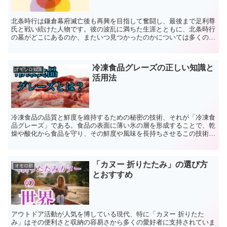
北条時行は鎌倉幕府滅亡後も再興を目指して奮闘し、最後まで足利尊
氏と戦い続けた人物です。彼の波乱に満ちた生涯とともに、北条時行
の墓がどこにあるのか、またいつ見つかったのかについては多くの
人々の興味を引いてきました。 この記事では、北条時行の墓...
冷凍食品グレーズの正しい知識と
オモシロ知識
活用法
冷凍食品の品質と鮮度を維持するための秘密の技術、それが「冷凍食
品グレーズ」である。食品の表面に薄い氷の層を形成することで、乾
燥や酸化から食品を守り、その鮮度や風味を長持ちさせるこの技術
は、特に新鮮な魚介類や肉の保存において非常に重要である。...
「カヌー 折りたたみ」の選び方
オモロ部
とおすすめ
アウトドア活動が人気を博している現代、特に「カヌー 折りたた
み」はその便利さと収納の容易さから多くの愛好者に支持されていま