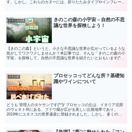
す。しかし、これらのカヌーには、折りたたみタイプやインフレータ
ブルタイプといった異なるカテゴリーが存在し、それぞれに独...
きのこの森の小宇宙 – 自然の不思
オモシロ知識
議な世界を探検しよう！
【きのこの森】というと、小さな不思議な世界が広がっているような
気がしてワクワクしませんか？本記事では、そんな「きのこの森の小
宇宙」を探検して、自然の不思議な世界を紹介たいとおもいます(^^)/
【きのこの森の小宇宙とは？】 「きのこの森の小...
プロセッコってどんな所？基礎知
オモロ部
識やワインについて
どうも 管理人のタケサンです(^^)/ プロセッコの丘は、イタリア北部
のヴェネト州にある、ブドウ畑が広がる美しい丘陵地帯であり、
2019年にユネスコの世界遺産に登録されました。しかし、多くの人
がプロセッコの丘やプロセッコ・スペリオーレDOC...
【急増】“蓋”に魅せられた「マン