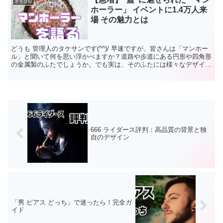
オモロ部
ホーラー」 イベントに1.4万人来
場 その魅力とは
どうも 管理人のタケサンです(^^)/ 早速ですが、皆さんは「マンホー
ル」と聞いて何を思い浮かべますか？道路や歩道にある円形や四角形
の金属製のふたでしょうか。でも実は、そのふたには様々なデザイン
が施されていて、それらを楽しみにしている人がい...
666 ライダース評判：高品質の背景と独
自のデザイン
「男 ピアス どっち」で迷ったら！完全ガ
イド