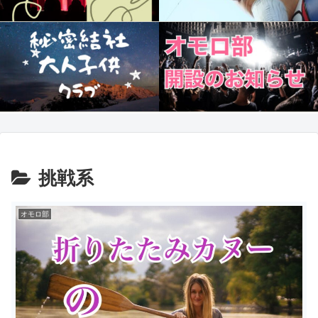
挑戦系
オモロ部