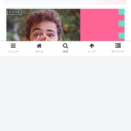
オモロ部
メニュー
ホーム
検索
トップ
サイドバー
真実を目撃せよ！始まっている過酷チャレンジ『読み終
わらないと自分の負けデスゲーム』
ホーム
オモロ部
挑戦系